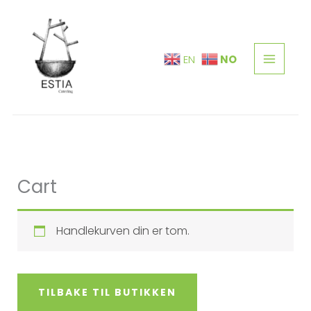
Hopp
rett
til
NO
EN
innholdet
Cart
Handlekurven din er tom.
TILBAKE TIL BUTIKKEN