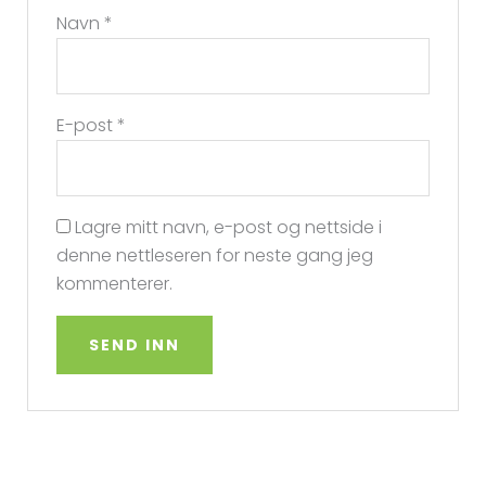
Navn
*
E-post
*
Lagre mitt navn, e-post og nettside i
denne nettleseren for neste gang jeg
kommenterer.
A
l
t
e