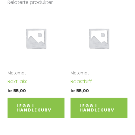
Relaterte produkter
r
n
a
t
i
v
e
:
Møtemat
Møtemat
Røkt laks
Roastbiff
kr
55,00
kr
55,00
LEGG I
LEGG I
HANDLEKURV
HANDLEKURV