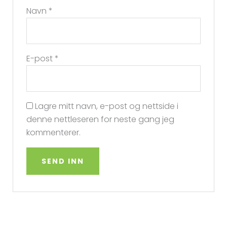
Navn
*
E-post
*
Lagre mitt navn, e-post og nettside i
denne nettleseren for neste gang jeg
kommenterer.
A
l
t
e