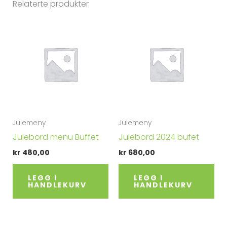
Relaterte produkter
r
n
a
t
i
v
e
:
Julemeny
Julemeny
Julebord menu Buffet
Julebord 2024 bufet
kr
480,00
kr
680,00
LEGG I
LEGG I
HANDLEKURV
HANDLEKURV