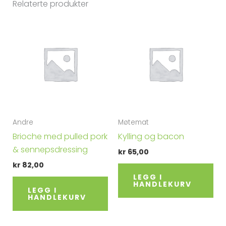
Relaterte produkter
r
n
a
t
i
v
e
:
Andre
Møtemat
Brioche med pulled pork
Kylling og bacon
& sennepsdressing
kr
65,00
kr
82,00
LEGG I
HANDLEKURV
LEGG I
HANDLEKURV